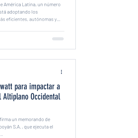
de América Latina, un número
está adoptando los
más eficientes, autónomas y
ra impactar a
 Altiplano Occidental
t firma un memorando de
re de ...