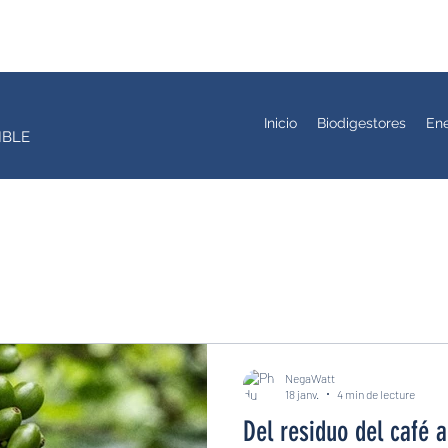
Inicio
Biodigestores
Ene
IBLE
NegaWatt
18 janv.
4 min de lecture
Del residuo del café 