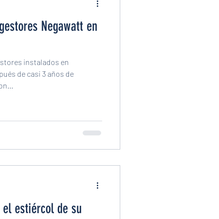
igestores Negawatt en
estores instalados en
ués de casi 3 años de
on...
el estiércol de su