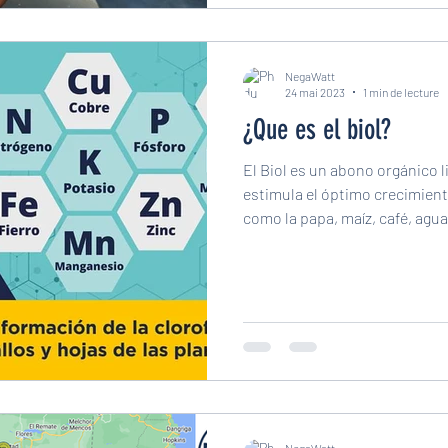
NegaWatt
24 mai 2023
1 min de lecture
¿Que es el biol?
El Biol es un abono orgánico 
estimula el óptimo crecimiento
como la papa, maíz, café, aguac
palmas, entre otros. También 
fitohormonas, un componente
de las semillas, fortalece las r
plantas. El Biol es el resultad
estiércol y agua a través de 
permiten la descomposición 