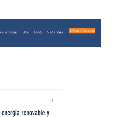
Enfoque Negawatt
rgía Solar
Biol
Blog
Vacantes
a energía renovable y