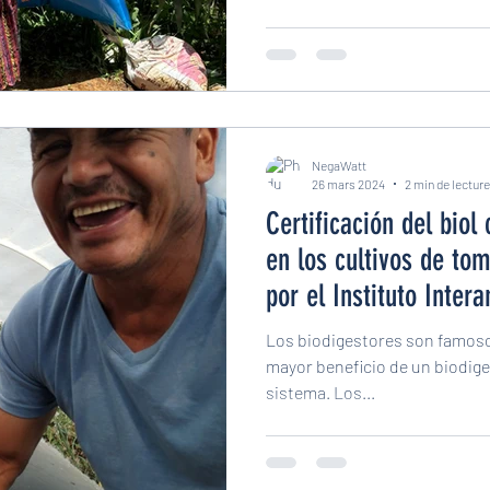
NegaWatt
26 mars 2024
2 min de lecture
Certificación del bio
en los cultivos de to
por el Instituto Inter
Cooperación para la A
Los biodigestores son famosos
mayor beneficio de un biodigest
sistema. Los...