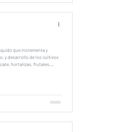
liquido que incrementa y
, y desarrollo de los cultivos
ate, hortalizas, frutales,
es rico en nutrientes y
 que mejora la germinación
aíces y la floración de las
o de la fermentación de
nuestros biodigestores que
y