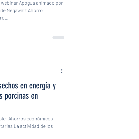
l webinar Apogua animado por
 de Negawatt Ahorro
ro...
sechos en energía y
as porcinas en
able- Ahorros económicos -
arias La actividad de los