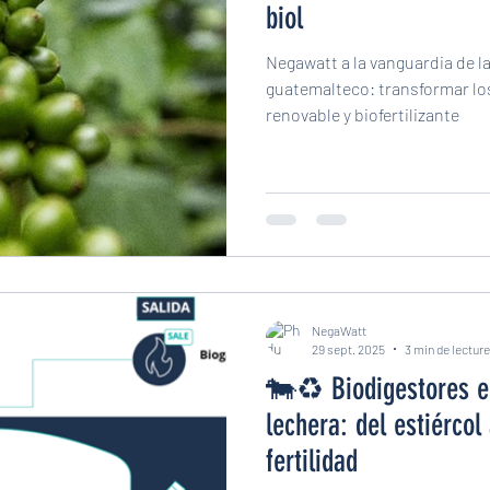
biol
Negawatt a la vanguardia de l
guatemalteco: transformar los
renovable y biofertilizante
NegaWatt
29 sept. 2025
3 min de lecture
🐄♻️ Biodigestores e
lechera: del estiércol
fertilidad