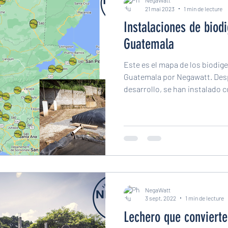
NegaWatt
21 mai 2023
1 min de lecture
Instalaciones de biod
Guatemala
Este es el mapa de los biodig
Guatemala por Negawatt. Desp
desarrollo, se han instalado c
NegaWatt
3 sept. 2022
1 min de lecture
Lechero que convierte 