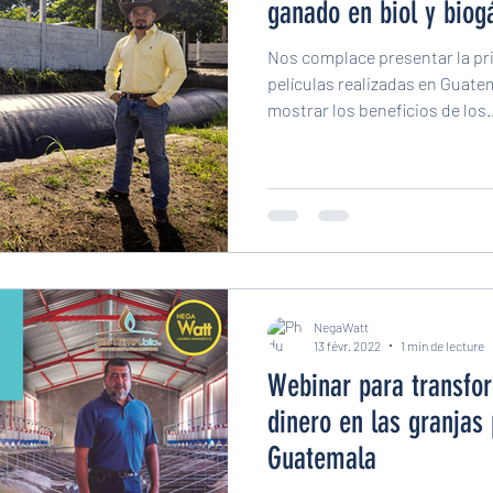
ganado en biol y biog
Nos complace presentar la pri
películas realizadas en Guate
mostrar los beneficios de los..
NegaWatt
13 févr. 2022
1 min de lecture
Webinar para transfor
dinero en las granjas
Guatemala