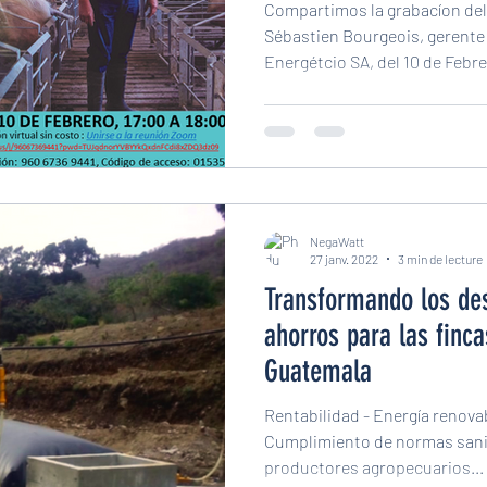
Compartimos la grabacíon de
Sébastien Bourgeois, gerente
Energétcio SA, del 10 de Febre
NegaWatt
27 janv. 2022
3 min de lecture
Transformando los de
ahorros para las finc
Guatemala
Rentabilidad - Energía renov
Cumplimiento de normas sanit
productores agropecuarios...