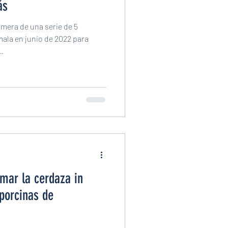
ás
mera de una serie de 5
mala en junio de 2022 para
.
mar la cerdaza in
 porcinas de