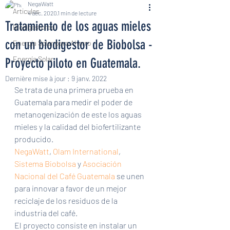
NegaWatt
Articulos
4 déc. 2020
1 min de lecture
Tratamiento de los aguas mieles
Biodigestores
con un biodigestor de Biobolsa -
Energía Solar para Ahorro
Energía Solar
Proyecto piloto en Guatemala.
Dernière mise à jour :
9 janv. 2022
Se trata de una primera prueba en 
Guatemala para medir el poder de 
metanogenización de este los aguas 
mieles y la calidad del biofertilizante 
producido.
NegaWatt
, 
Olam International
, 
Sistema Biobolsa
 y 
Asociación 
Nacional del Café Guatemala
se unen 
para innovar a favor de un mejor 
reciclaje de los residuos de la 
industria del café.
El proyecto consiste en instalar un 